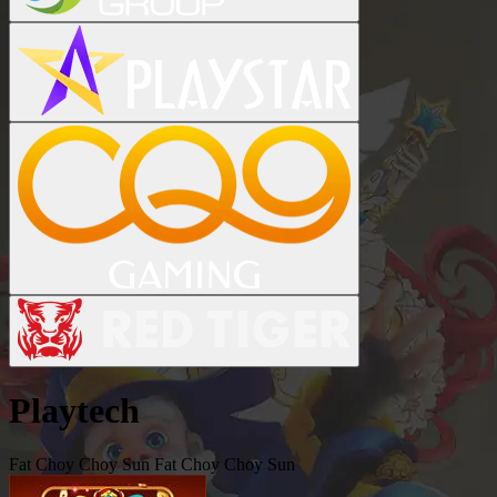
Playtech
Fat Choy Choy Sun
Fat Choy Choy Sun