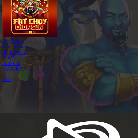
Fat Choy...
Jam Gacor :
08.50-09.50
POLA
70-80-50
MAINKAN
70%