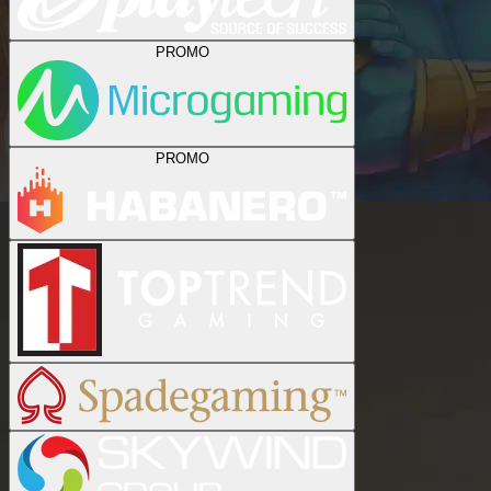
PROMO
PROMO