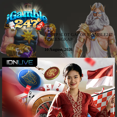
RTP SLOT GACOR IGAMBLE247
TERLENGKAP
10 August, 2026