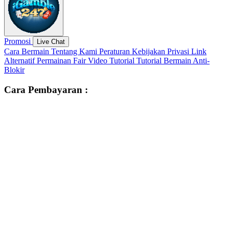
Promosi
Live Chat
Cara Bermain
Tentang Kami
Peraturan
Kebijakan Privasi
Link
Alternatif
Permainan Fair
Video Tutorial
Tutorial Bermain
Anti-
Blokir
Cara Pembayaran :