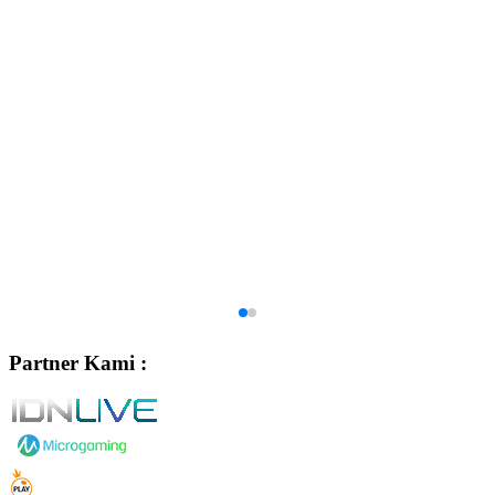
Partner Kami :