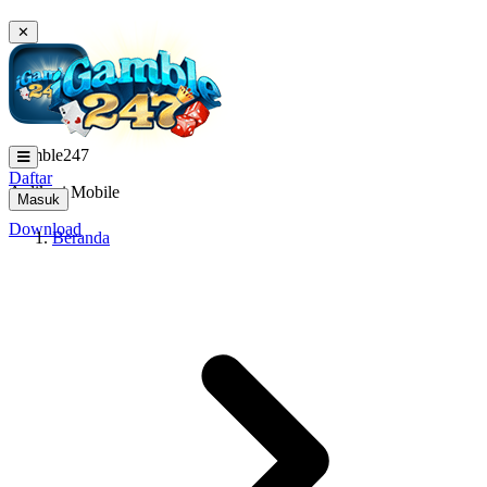
✕
igamble247
Daftar
Aplikasi Mobile
Masuk
Download
Beranda