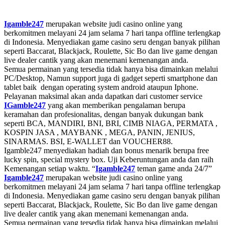
Igamble247
merupakan website judi casino online yang
berkomitmen melayani 24 jam selama 7 hari tanpa offline terlengkap
di Indonesia. Menyediakan game casino seru dengan banyak pilihan
seperti Baccarat, Blackjack, Roulette, Sic Bo dan live game dengan
live dealer cantik yang akan menemani kemenangan anda.
Semua permainan yang tersedia tidak hanya bisa dimainkan melalui
PC/Desktop, Namun support juga di gadget seperti smartphone dan
tablet baik dengan operating system android ataupun Iphone.
Pelayanan maksimal akan anda dapatkan dari customer service
IGamble247
yang akan memberikan pengalaman berupa
keramahan dan profesionalitas, dengan banyak dukungan bank
seperti BCA, MANDIRI, BNI, BRI, CIMB NIAGA, PERMATA ,
KOSPIN JASA , MAYBANK , MEGA, PANIN, JENIUS,
SINARMAS. BSI, E-WALLET dan VOUCHER88.
Igamble247 menyediakan hadiah dan bonus menarik berupa free
lucky spin, special mystery box. Uji Keberuntungan anda dan raih
Kemenangan setiap waktu. “
Igamble247
teman game anda 24/7”
Igamble247
merupakan website judi casino online yang
berkomitmen melayani 24 jam selama 7 hari tanpa offline terlengkap
di Indonesia. Menyediakan game casino seru dengan banyak pilihan
seperti Baccarat, Blackjack, Roulette, Sic Bo dan live game dengan
live dealer cantik yang akan menemani kemenangan anda.
Semua permainan yang tersedia tidak hanya bisa dimainkan melalui