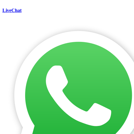
LiveChat