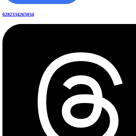
6282334265034