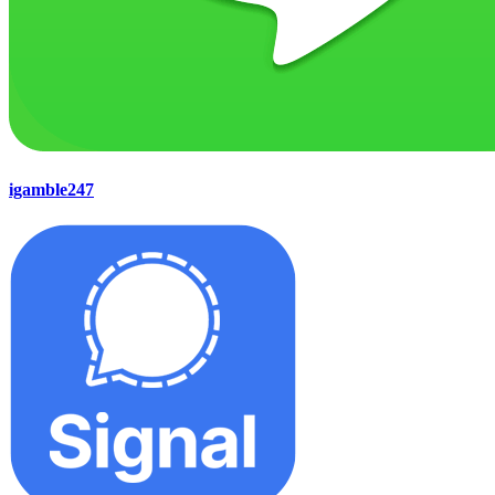
igamble247