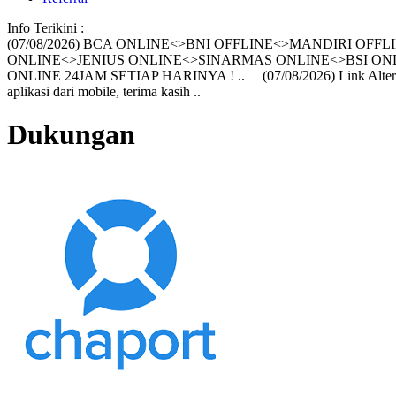
Info Terikini :
(07/08/2026)
BCA ONLINE<>BNI OFFLINE<>MANDIRI OFF
ONLINE<>JENIUS ONLINE<>SINARMAS ONLINE<>BSI O
ONLINE 24JAM SETIAP HARINYA ! ..
(07/08/2026)
Link Alte
aplikasi dari mobile, terima kasih ..
Dukungan