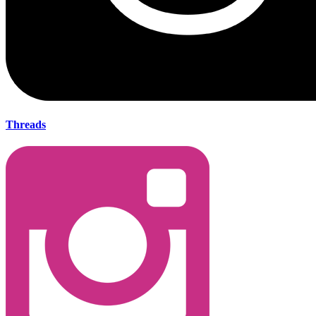
Threads