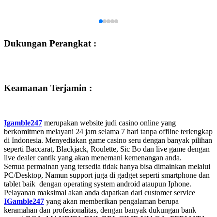
40
Bonus Free Chip 750,000
Dukungan Perangkat :
41
Bonus Free Chip 700,000
Keamanan Terjamin :
42
Bonus Free Chip 650,000
Igamble247
merupakan website judi casino online yang
berkomitmen melayani 24 jam selama 7 hari tanpa offline terlengkap
di Indonesia. Menyediakan game casino seru dengan banyak pilihan
43
Bonus Free Chip 600,000
seperti Baccarat, Blackjack, Roulette, Sic Bo dan live game dengan
live dealer cantik yang akan menemani kemenangan anda.
Semua permainan yang tersedia tidak hanya bisa dimainkan melalui
PC/Desktop, Namun support juga di gadget seperti smartphone dan
tablet baik dengan operating system android ataupun Iphone.
44
Bonus Free Chip 550,000
Pelayanan maksimal akan anda dapatkan dari customer service
IGamble247
yang akan memberikan pengalaman berupa
keramahan dan profesionalitas, dengan banyak dukungan bank