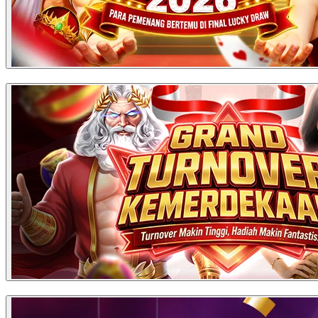
MERDEKA LUCKYDRAW FESTIVAL OF
CHAMPIONS 2026
Total
Total
Rank
Hadiah
Pemenang
Hadiah
Rp
Rp
1
1
3.000.000
3.000.000
Rp
Rp
2 - 3
2
2.500.000
5.000.000
Rp
Rp
4 - 5
2
GRAND TURNOVER KEMERDEKAAN
2.000.000
4.000.000