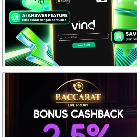
permainan Casino Proxy Betting.
Berlaku bagi member yang mencapai turnover minimal Rp
5.000.000 dari permainan Casino Proxy Betting.
Setiap member hanya dapat melakukan klaim 1 kali (1x claim
per akun).
Free Bet akan di berikan setelah member capai turnover Rp
5.000.000 dan melakukan claim dengan menghubungi
customer service kami.
Untuk melakukan WD setelah claim bonus harus 3x TO dari
Bonus.
Contoh. 2.000.000 (Bonus) x 3 (TO WD) = 6.000.000
Bonus freebet yg di berikan hanya boleh di mainkan di game
casino proxy betting jika bermain di permainan lain maka
bonus akan di anggap hangus.
Jika ditemukan adanya member yang melakukan tindak
kecurangan, maka member yang bersangkutan tersebut akan
dikenakan sanksi berupa bonus dihanguskan.
Keputusan KAMI bersifat MUTLAK dan tidak dapat
diganggu gugat.
KLIK
DISINI