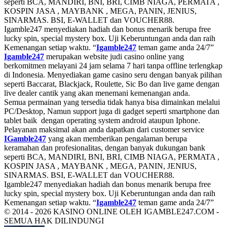
seperti BCA, MANDIRI, BNI, BRI, CIMB NIAGA, PERMATA ,
KOSPIN JASA , MAYBANK , MEGA, PANIN, JENIUS,
45
Bonus Free Chip 500,000
SINARMAS. BSI, E-WALLET dan VOUCHER88.
Igamble247 menyediakan hadiah dan bonus menarik berupa free
lucky spin, special mystery box. Uji Keberuntungan anda dan raih
Kemenangan setiap waktu. “
Igamble247
teman game anda 24/7”
46
Bonus Free Chip 450,000
Igamble247
merupakan website judi casino online yang
berkomitmen melayani 24 jam selama 7 hari tanpa offline terlengkap
di Indonesia. Menyediakan game casino seru dengan banyak pilihan
seperti Baccarat, Blackjack, Roulette, Sic Bo dan live game dengan
live dealer cantik yang akan menemani kemenangan anda.
47
Bonus Free Chip 400,000
Semua permainan yang tersedia tidak hanya bisa dimainkan melalui
PC/Desktop, Namun support juga di gadget seperti smartphone dan
tablet baik dengan operating system android ataupun Iphone.
Pelayanan maksimal akan anda dapatkan dari customer service
IGamble247
yang akan memberikan pengalaman berupa
48
Bonus Free Chip 350,000
keramahan dan profesionalitas, dengan banyak dukungan bank
seperti BCA, MANDIRI, BNI, BRI, CIMB NIAGA, PERMATA ,
KOSPIN JASA , MAYBANK , MEGA, PANIN, JENIUS,
SINARMAS. BSI, E-WALLET dan VOUCHER88.
Igamble247 menyediakan hadiah dan bonus menarik berupa free
49
Bonus Free Chip 300,000
lucky spin, special mystery box. Uji Keberuntungan anda dan raih
Kemenangan setiap waktu. “
Igamble247
teman game anda 24/7”
© 2014 - 2026 KASINO ONLINE OLEH IGAMBLE247.COM -
SEMUA HAK DILINDUNGI