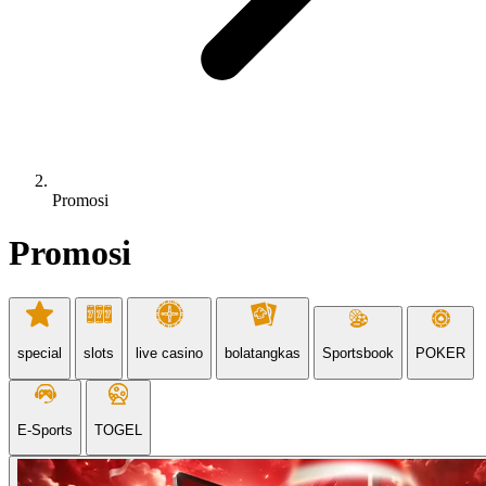
Promosi
Promosi
special
slots
live casino
bolatangkas
Sportsbook
POKER
E-Sports
TOGEL