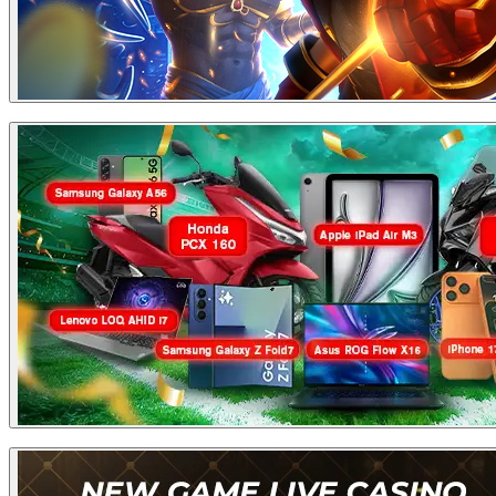
mulai tanggal 9 Maret
2026
.
161 - 260
Rp 25.000
100
21 - 35
Rp 500.000
15
2.500.000
7.500.000
Event ini GRATIS tanpa di pungut biaya apapun.
Untuk Pemenang wajib mengisi form Claim yang tersedia di
dalam menu BONUS, Form Claim akan hilang dalam kurun
Rp
Rp
TOTAL
260
36 - 55
Rp 250.000
20
waktu
3
x24 setelah event ini berakhir.
42.000.000
5.000.000
Jika lewat
3
x24 jam setelah menang Merchandise di Lucky
Spin dan member tidak melakukan Claim di menu BONUS
BONUS FREE SPIN 20X SETIAP DEPOSIT MIN 200K
maka bonus tersebut HANGUS.
Rp
56 - 80
Rp 200.000
25
Pemenang Merchandise di wajibkan melakukan pengisian
5.000.000
data pengiriman dengan lengkap dan benar sesuai KTP (
MERDEKA LUCKYDRAW FESTIVAL OF
VALID ) untuk pengiriman Merchandise.
CHAMPIONS 2026 berlaku untuk semua pemain yang telah
Pengiriman Merchandise akan di kirimkan paling lambat 14
Rp
memenuhi syarat sebagai pemenang pada Turnamen Turnover
81 - 110
Rp 175.000
30
hari kerja setelah member melakukan claim (Tergantung
5.250.000
periode sebelumnya.
Kondisi Stock Barang & Jasa pengiriman).
Segala bentuk
Pemenang akan dipilih dari pemain yang telah menjadi
keterlambatan dalam proses pengiriman diluar tanggung
pemenang pada Turnamen Turnover periode sebelumnya.
Rp
jawab pihak Kami.)
Pengundian akan dilakukan secara LIVE pada 19 Agustus
111 - 150
Rp 150.000
40
6.000.000
Bonus akan dibatalkan apabila terdapat melakukan Taruhan 2
2026 pukul 20:00 WIB dan dapat disaksikan melalui menu
sisi (safety bet). Dan apabila ditemukan adanya indikasi
KOTAK BONUS, lalu pilih MERDEKA LUCKYDRAW
kecurangan, Bonus Hunter, dan Kesamaan IP maka Kami
FESTIVAL OF CHAMPIONS 2026.
Rp
berhak menarik bonus yang telah diberikan.
Total 260 pemain akan menajadi pemenang pada Event ini.
151 - 200
Rp 125.000
50
6.250.000
Kami berhak untuk mengubah, menolak, membatalkan atau
Hadiah akan dikirim secara otomatis ke akun pemenang
menutup semua promosi sesuai dengan ketentuan yang
maksimal 1 jam setelah acara LIVE berakhir.
berlaku tanpa ada pemberitahuan sebelumnya.
KAMI berhak untuk memodifikasi, mengubah,
Rp
Keputusan kami untuk promo ini adalah Mutlak dan tidak
201 - 300
Rp 100.000
100
menghentikan, atau mengakhiri promosi ini sewaktu-waktu
10.000.000
dapat di Ganggu Gugat.
dengan atau tanpa pemberitahuan sebelumnya.