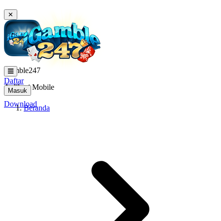
✕
igamble247
Daftar
Aplikasi Mobile
Masuk
Download
Beranda