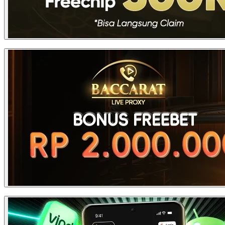
pertandingkan.
Papan Peringkat Pemenang atau Leaderboard bisa dilihat di
menu KOTAK BONUS lalu pilih GRAND TURNOVER
KEMERDEKAAN, Turnover akan di update setiap hari di
pukul 19:00 WIB
Hadiah akan dibagikan pada tanggal 17 Agustus 2026.
BONUS FREE CHIPS CASINO PROXY BETTING 500K
Kemenangan Akan Di Batalkan Apabila Terdapat Melakukan
Taruhan 2 sisi ( Safety Bet ) Gantungan Free Spin, Kesamaan
IP, Kesalahan Data Member (Tidak Valid). Dan Apabila Di
Temukan Adanya Indikasi Kecurangan.
Syarat dan ketentuan:
Pihak GRAND TURNOVER KEMERDEKAAN Berhak
Untuk Mengubah, Menolak, Membatalkan Atau Menutup
1. Berlaku untuk semua pemain yang main di casino proxy betting
Basic
7.000.000 : 350.000
Semua Promosi Sesuai Dengan Ketentuan Yang Berlaku
2. pemain wajib deposit 5.000.000 untuk claim bonus free chips 500.000 dan harus masuk
Kupon
= 20 Kupon
Tanpa Ada Pemberitahuan Sebelumnya.
ke permainan casino proxy betting secara Bersamaan dengan bonus yang telah di berikan.
Keputusan GRAND TURNOVER KEMERDEKAAN
* berlaku juga untuk pemain yang sudah memiliki saldo 5.000.000 dan ingin bermain di
Bersifat Mutlak Dan Tidak Dapat Di Ganggu Gugat.
casino proxy betting juga berhak claim bonus free chips 500.000 , dengan ketentuan harus
main di casino proxy betting.
3. bonus free chips 500.000 hanya boleh dimainkan di casino proxy betting , jika bonus free
Bonus
7.000.000 :
chips dimainkan di provider game lainnya , maka bonus akan di Tarik / dianggap hangus.
Extra
3.500.000 = 2 Kupon
4. Untuk melakukan withdraw pemain harus mencapai 3x Turnover dari nilai BONUS
Kupon
Contoh :
BONUS Rp 500.000 x 3 = 1.500.000 ( Turnover yang harus di capai )
5. Pihak kami berhak untuk mengubah, menolak, membatalkan atau menutup semua
promosi sesuai dengan ketentuan yang berlaku tanpa ada pemberitahuan sebelumnya.
Promo ini memberikan Free Bet senilai Rp 2.000.000 untuk
6. Keputusan kami untuk Promo ini adalah Mutlak dan Tidak dapat di Ganggu Gugat.
TOTAL
22 KUPON