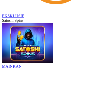
EKSKLUSIF
Satoshi Spins
MAINKAN