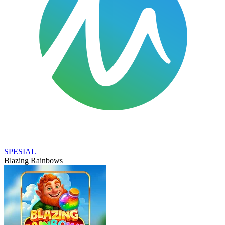
SPESIAL
Blazing Rainbows