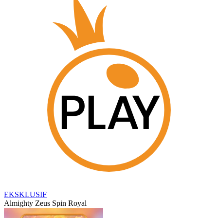
EKSKLUSIF
Almighty Zeus Spin Royal