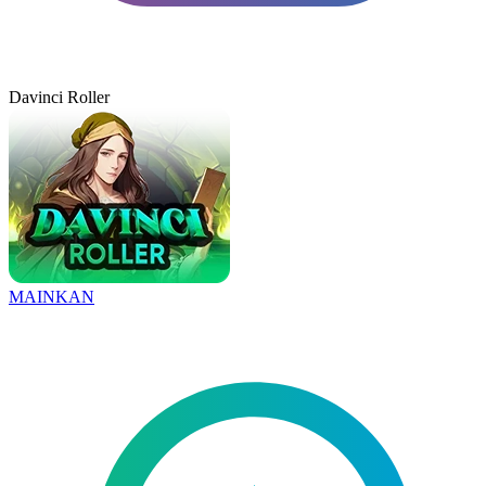
Davinci Roller
MAINKAN