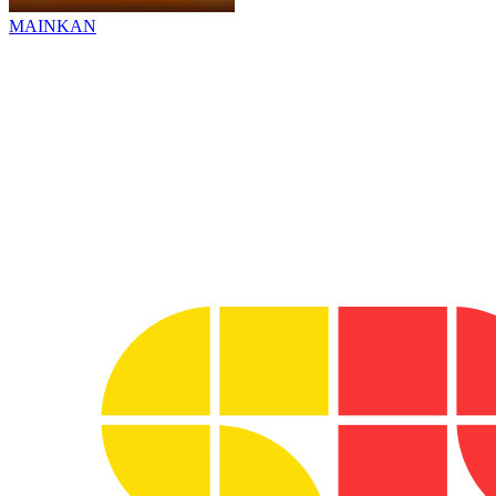
MAINKAN