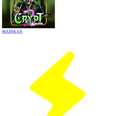
MAINKAN