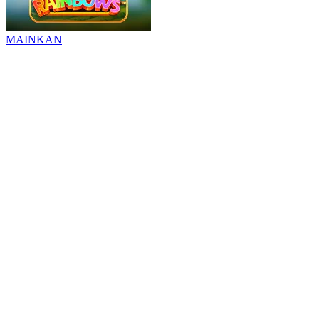
MAINKAN