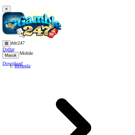
✕
igamble247
Daftar
Aplikasi Mobile
Masuk
Download
Beranda