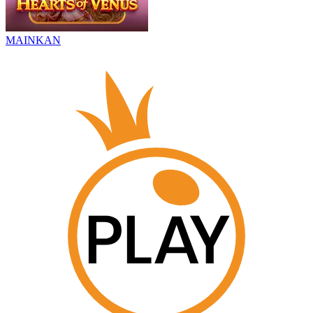
MAINKAN