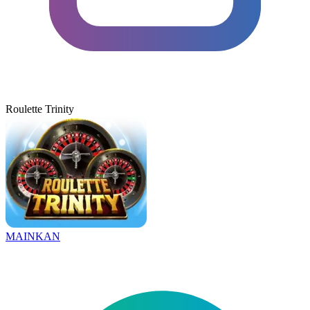
Roulette Trinity
MAINKAN