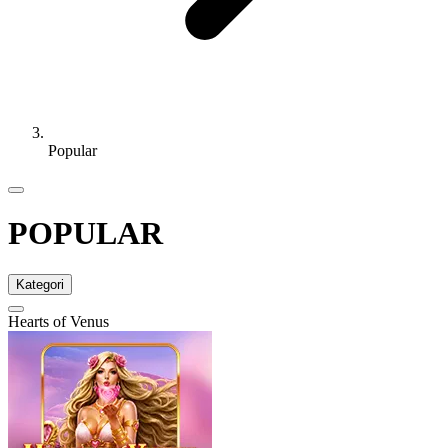
Popular
POPULAR
Kategori
Hearts of Venus