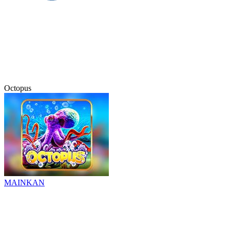
Octopus
MAINKAN