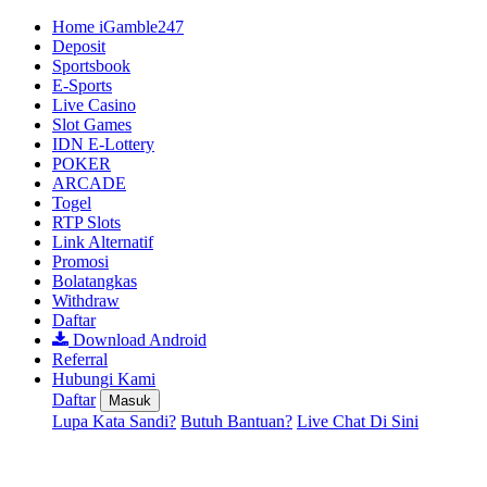
Home iGamble247
Deposit
Sportsbook
E-Sports
Live Casino
Slot Games
IDN E-Lottery
POKER
ARCADE
Togel
RTP Slots
Link Alternatif
Promosi
Bolatangkas
Withdraw
Daftar
Download Android
Referral
Hubungi Kami
Daftar
Masuk
Lupa Kata Sandi?
Butuh Bantuan?
Live Chat Di Sini