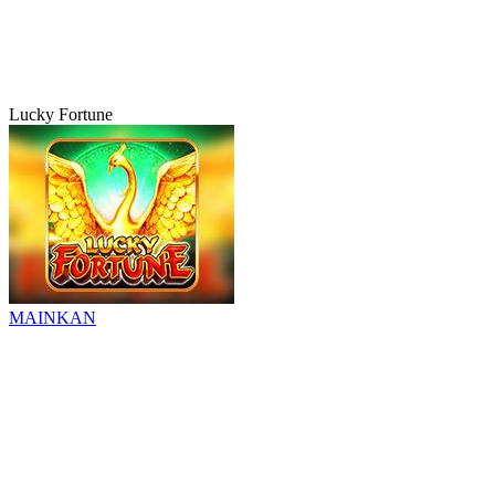
Lucky Fortune
MAINKAN