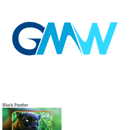
Black Panther