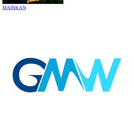
MAINKAN