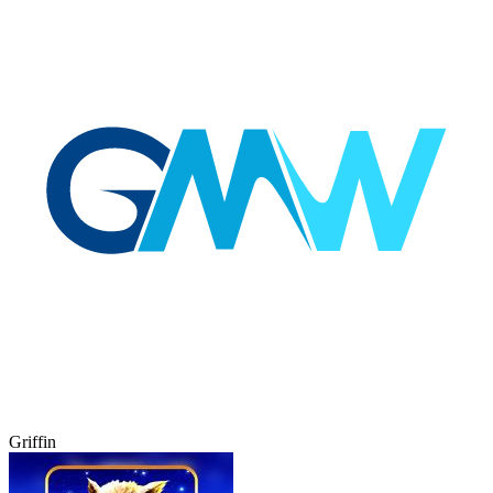
Griffin