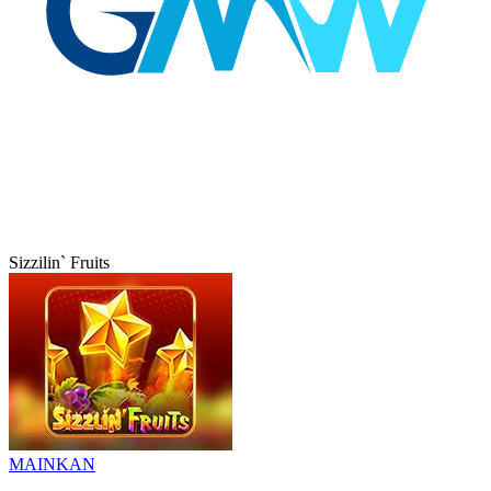
Sizzilin` Fruits
MAINKAN