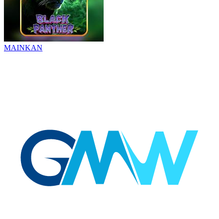
MAINKAN