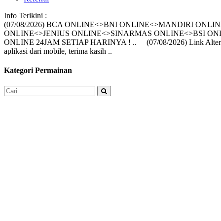
Info Terikini :
(07/08/2026)
BCA ONLINE<>BNI ONLINE<>MANDIRI ONLI
ONLINE<>JENIUS ONLINE<>SINARMAS ONLINE<>BSI O
ONLINE 24JAM SETIAP HARINYA ! ..
(07/08/2026)
Link Alte
aplikasi dari mobile, terima kasih ..
Kategori Permainan