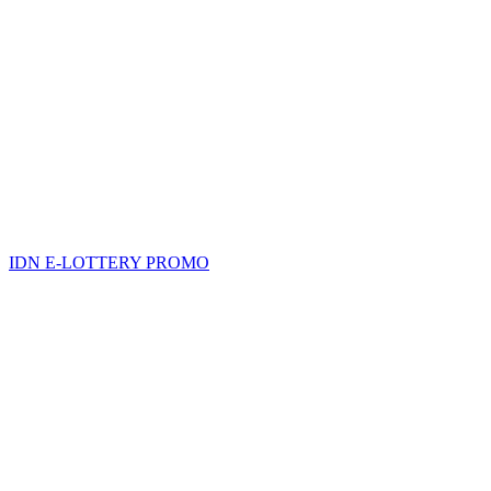
IDN E-LOTTERY
PROMO