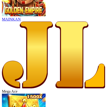
MAINKAN
Mega Ace