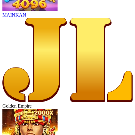
MAINKAN
Golden Empire