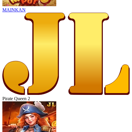
MAINKAN
Pirate Queen 2