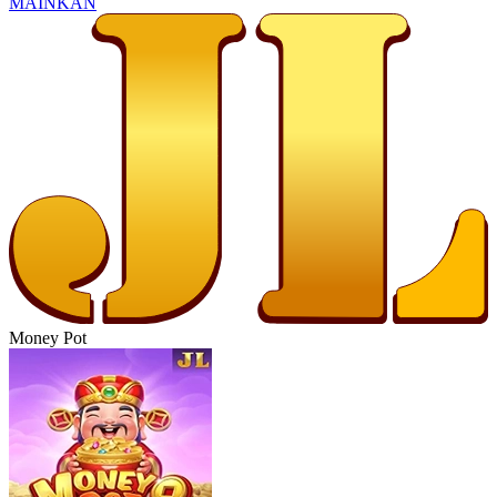
MAINKAN
Money Pot