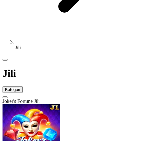
Jili
Jili
Kategori
Joker's Fortune Jili