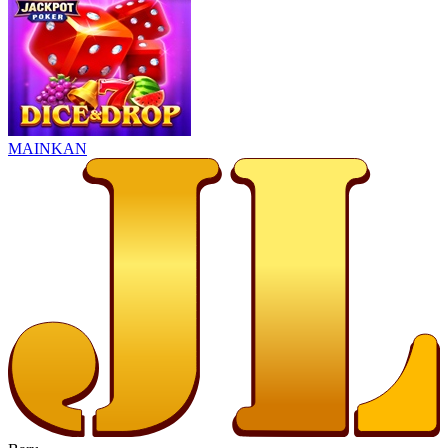
MAINKAN