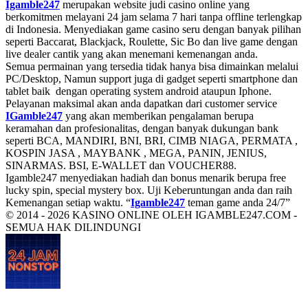
Igamble247
merupakan website judi casino online yang
berkomitmen melayani 24 jam selama 7 hari tanpa offline terlengkap
di Indonesia. Menyediakan game casino seru dengan banyak pilihan
seperti Baccarat, Blackjack, Roulette, Sic Bo dan live game dengan
live dealer cantik yang akan menemani kemenangan anda.
Semua permainan yang tersedia tidak hanya bisa dimainkan melalui
PC/Desktop, Namun support juga di gadget seperti smartphone dan
tablet baik dengan operating system android ataupun Iphone.
Pelayanan maksimal akan anda dapatkan dari customer service
IGamble247
yang akan memberikan pengalaman berupa
keramahan dan profesionalitas, dengan banyak dukungan bank
seperti BCA, MANDIRI, BNI, BRI, CIMB NIAGA, PERMATA ,
KOSPIN JASA , MAYBANK , MEGA, PANIN, JENIUS,
SINARMAS. BSI, E-WALLET dan VOUCHER88.
Igamble247 menyediakan hadiah dan bonus menarik berupa free
lucky spin, special mystery box. Uji Keberuntungan anda dan raih
Kemenangan setiap waktu. “
Igamble247
teman game anda 24/7”
© 2014 - 2026 KASINO ONLINE OLEH IGAMBLE247.COM -
SEMUA HAK DILINDUNGI