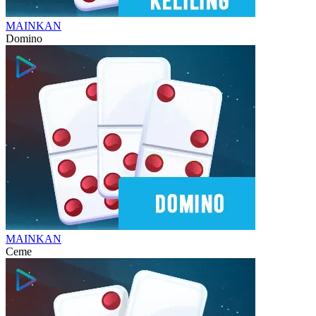
MAINKAN
Domino
MAINKAN
Ceme