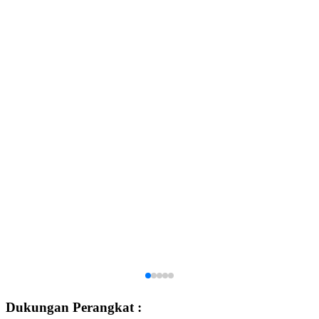
Dukungan Perangkat :