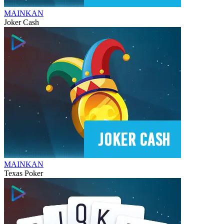
MAINKAN
Joker Cash
MAINKAN
Texas Poker