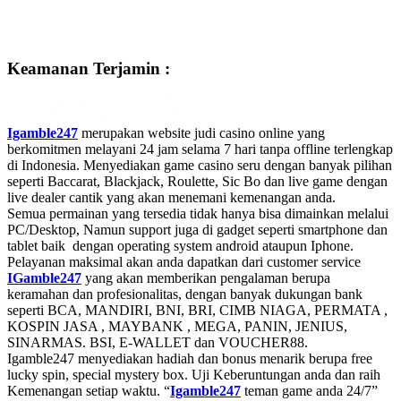
Keamanan Terjamin :
Igamble247
merupakan website judi casino online yang
berkomitmen melayani 24 jam selama 7 hari tanpa offline terlengkap
di Indonesia. Menyediakan game casino seru dengan banyak pilihan
seperti Baccarat, Blackjack, Roulette, Sic Bo dan live game dengan
live dealer cantik yang akan menemani kemenangan anda.
Semua permainan yang tersedia tidak hanya bisa dimainkan melalui
PC/Desktop, Namun support juga di gadget seperti smartphone dan
tablet baik dengan operating system android ataupun Iphone.
Pelayanan maksimal akan anda dapatkan dari customer service
IGamble247
yang akan memberikan pengalaman berupa
keramahan dan profesionalitas, dengan banyak dukungan bank
seperti BCA, MANDIRI, BNI, BRI, CIMB NIAGA, PERMATA ,
KOSPIN JASA , MAYBANK , MEGA, PANIN, JENIUS,
SINARMAS. BSI, E-WALLET dan VOUCHER88.
Igamble247 menyediakan hadiah dan bonus menarik berupa free
lucky spin, special mystery box. Uji Keberuntungan anda dan raih
Kemenangan setiap waktu. “
Igamble247
teman game anda 24/7”