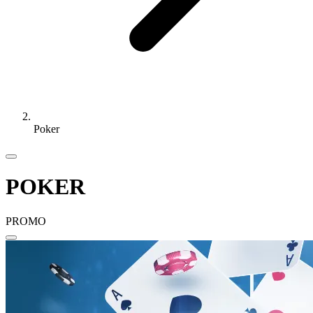
Poker
POKER
PROMO