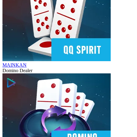
MAINKAN
Domino Dealer