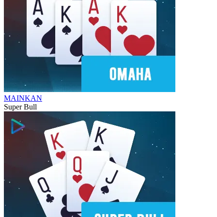
MAINKAN
Super Bull