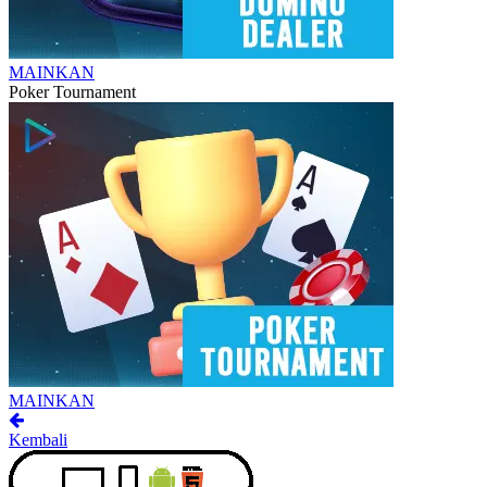
MAINKAN
Poker Tournament
MAINKAN
Kembali