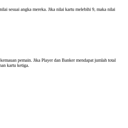
lai sesuai angka mereka. Jika nilai kartu melebihi 9, maka nilai
n kemauan pemain. Jika Player dan Banker mendapat jumlah total
an kartu ketiga.