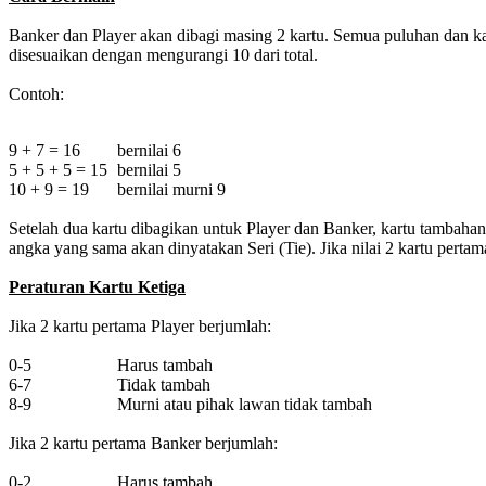
Banker dan Player akan dibagi masing 2 kartu. Semua puluhan dan kartu
disesuaikan dengan mengurangi 10 dari total.
Contoh:
9 + 7 = 16
bernilai 6
5 + 5 + 5 = 15
bernilai 5
10 + 9 = 19
bernilai murni 9
Setelah dua kartu dibagikan untuk Player dan Banker, kartu tambahan
angka yang sama akan dinyatakan Seri (Tie). Jika nilai 2 kartu perta
Peraturan Kartu Ketiga
Jika 2 kartu pertama Player berjumlah:
0-5
Harus tambah
6-7
Tidak tambah
8-9
Murni atau pihak lawan tidak tambah
Jika 2 kartu pertama Banker berjumlah:
0-2
Harus tambah