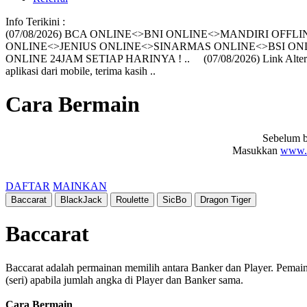
Info Terikini :
(07/08/2026)
BCA ONLINE<>BNI ONLINE<>MANDIRI OFFL
ONLINE<>JENIUS ONLINE<>SINARMAS ONLINE<>BSI O
ONLINE 24JAM SETIAP HARINYA ! ..
(07/08/2026)
Link Alte
aplikasi dari mobile, terima kasih ..
Cara Bermain
Sebelum b
Masukkan
www.
DAFTAR
MAINKAN
Baccarat
BlackJack
Roulette
SicBo
Dragon Tiger
Baccarat
Baccarat adalah permainan memilih antara Banker dan Player. Pemain 
(seri) apabila jumlah angka di Player dan Banker sama.
Cara Bermain