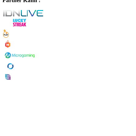
Partner Kami :