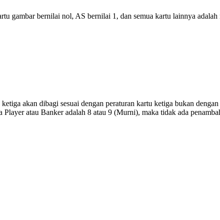
 gambar bernilai nol, AS bernilai 1, dan semua kartu lainnya adalah ni
 ketiga akan dibagi sesuai dengan peraturan kartu ketiga bukan denga
ma Player atau Banker adalah 8 atau 9 (Murni), maka tidak ada penambah