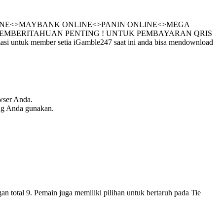
LINE<>MAYBANK ONLINE<>PANIN ONLINE<>MEGA
EMBERITAHUAN PENTING ! UNTUK PEMBAYARAN QRIS
asi untuk member setia iGamble247 saat ini anda bisa mendownload
ser Anda.
ang Anda gunakan.
n total 9. Pemain juga memiliki pilihan untuk bertaruh pada Tie