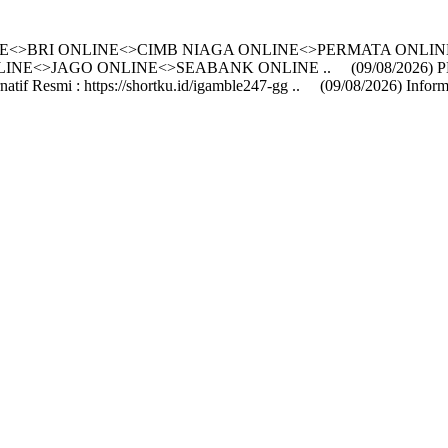
NE<>BRI ONLINE<>CIMB NIAGA ONLINE<>PERMATA ONL
NLINE<>JAGO ONLINE<>SEABANK ONLINE ..
(09/08/2026)
P
rnatif Resmi : https://shortku.id/igamble247-gg ..
(09/08/2026)
Inform