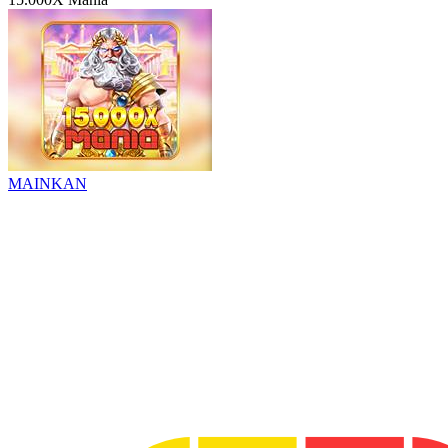
MAINKAN