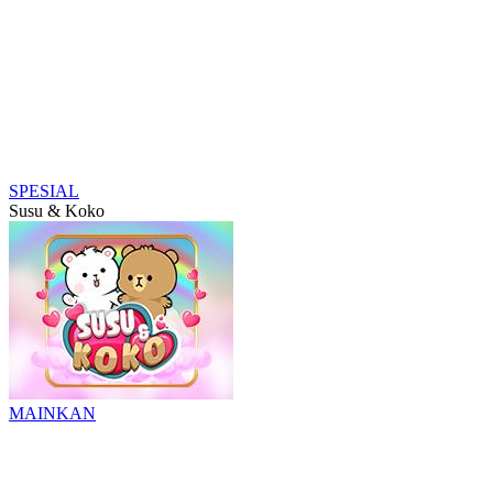
SPESIAL
Susu & Koko
MAINKAN