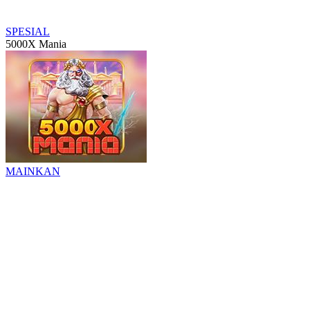
SPESIAL
5000X Mania
MAINKAN