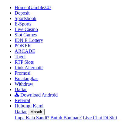
Home iGamble247
Deposit
Sportsbook
E-Sports
Live Casino
Slot Games
IDN E-Lottery
POKER
ARCADE
Togel
RTP Slots
Link Alternatif
Promosi
Bolatangkas
Withdraw
Daftar
Download Android
Referral
Hubungi Kami
Daftar
Masuk
Lupa Kata Sandi?
Butuh Bantuan?
Live Chat Di Sini