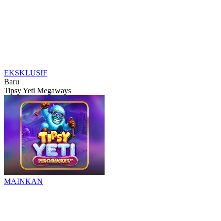
EKSKLUSIF
Baru
Tipsy Yeti Megaways
MAINKAN