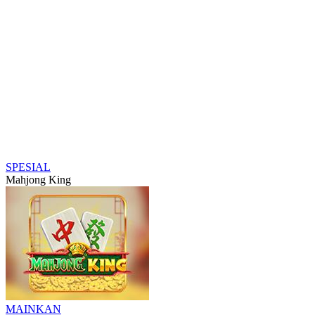
SPESIAL
Mahjong King
MAINKAN