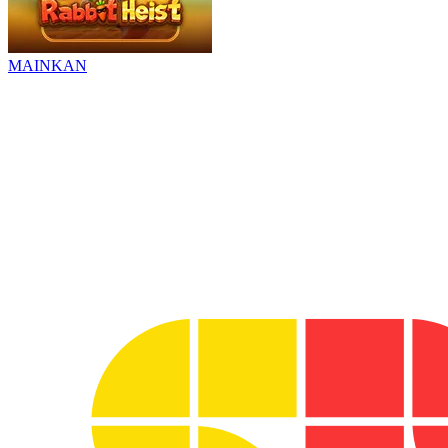
MAINKAN