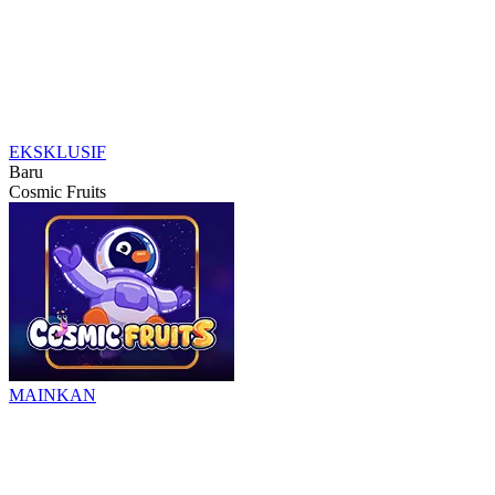
EKSKLUSIF
Baru
Cosmic Fruits
MAINKAN