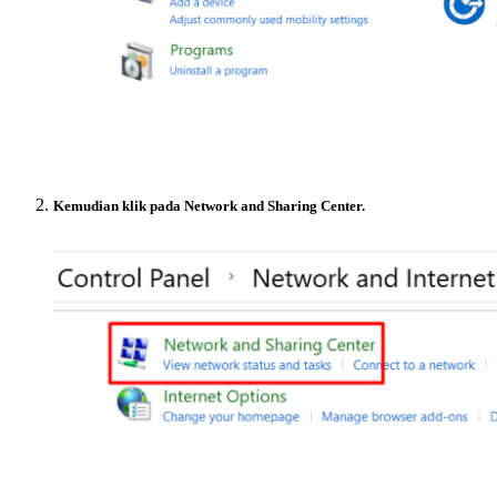
Kemudian klik pada Network and Sharing Center.