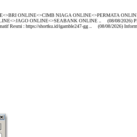
NE<>BRI ONLINE<>CIMB NIAGA ONLINE<>PERMATA ONL
NLINE<>JAGO ONLINE<>SEABANK ONLINE ..
(08/08/2026)
P
rnatif Resmi : https://shortku.id/igamble247-gg ..
(08/08/2026)
Inform