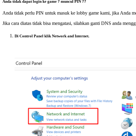
Anda tidak dapat login ke game ? muncul PIN ?
?
Anda tidak perlu PIN untuk masuk ke lobby game kami, jika Anda men
Jika cara diatas tidak bisa mengatasi, silahkan ganti DNS anda m
Di Control Panel klik Network and Internet.