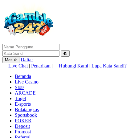
Daftar
Masuk
Live Chat
|
Penarikan
|
Hubungi Kami
|
Lupa Kata Sandi?
Beranda
Live Casino
Slots
ARCADE
Togel
E-sports
Bolatangkas
Sportsbook
POKER
Deposit
Promosi
Referral