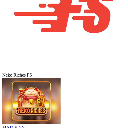
Neko Riches FS
MAINKAN