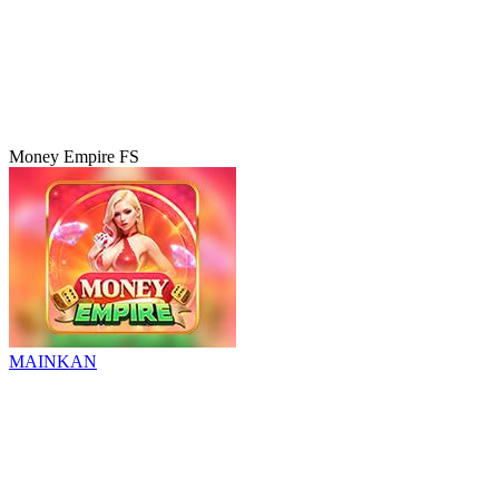
Money Empire FS
MAINKAN