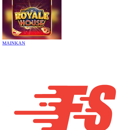
MAINKAN