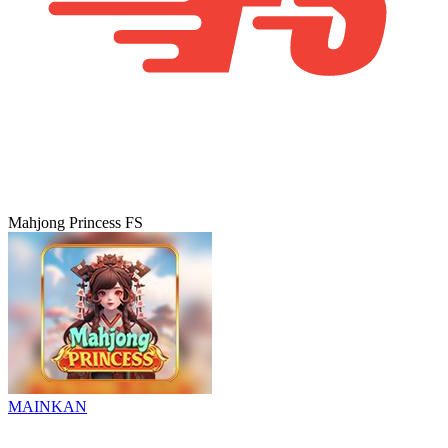
Mahjong Princess FS
MAINKAN