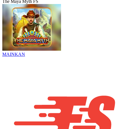
The Maya Myth FS
MAINKAN