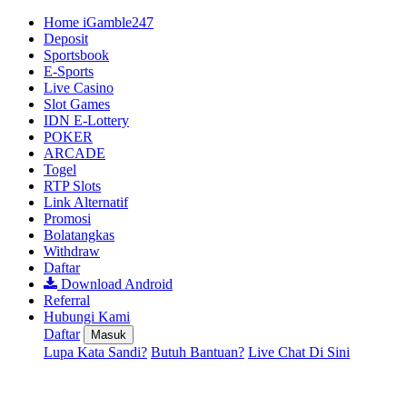
Home iGamble247
Deposit
Sportsbook
E-Sports
Live Casino
Slot Games
IDN E-Lottery
POKER
ARCADE
Togel
RTP Slots
Link Alternatif
Promosi
Bolatangkas
Withdraw
Daftar
Download Android
Referral
Hubungi Kami
Daftar
Masuk
Lupa Kata Sandi?
Butuh Bantuan?
Live Chat Di Sini