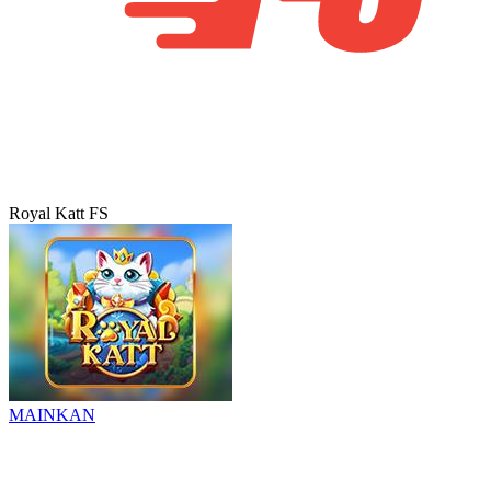
Royal Katt FS
MAINKAN