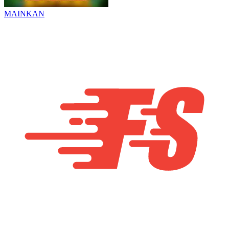
MAINKAN