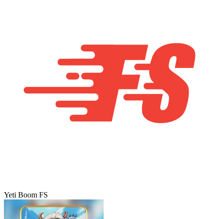
Yeti Boom FS