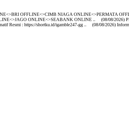
LINE<>BRI OFFLINE<>CIMB NIAGA ONLINE<>PERMATA O
NLINE<>JAGO ONLINE<>SEABANK ONLINE ..
(08/08/2026)
P
rnatif Resmi : https://shortku.id/igamble247-gg ..
(08/08/2026)
Inform