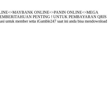
FFLINE<>MAYBANK ONLINE<>PANIN ONLINE<>MEGA
EMBERITAHUAN PENTING ! UNTUK PEMBAYARAN QRIS
asi untuk member setia iGamble247 saat ini anda bisa mendownload