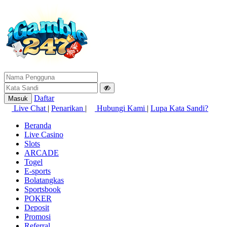
Daftar
Masuk
Live Chat
|
Penarikan
|
Hubungi Kami
|
Lupa Kata Sandi?
Beranda
Live Casino
Slots
ARCADE
Togel
E-sports
Bolatangkas
Sportsbook
POKER
Deposit
Promosi
Referral